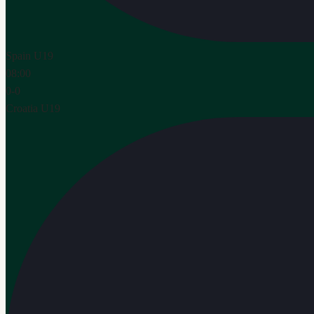
Spain U19
08:00
0
-
0
Croatia U19