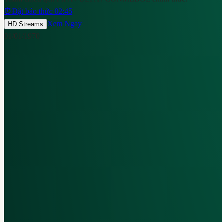
⏰
Đặt báo thức 02:45
Xem Ngay
HD Streams
01/01/1970