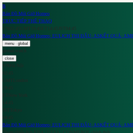
B
Bản Đồ Múi Giờ Homeo
TRỰC TIẾP THỂ THAO
VN
02:45
GMT
19:45
ET
14:45
JST
04:45
Bản Đồ Múi Giờ Homeo
·
EU
LỊCH THI ĐẤU
·
AS
KẾT QUẢ
·
AM
menu
· global
global.watch
close
VN
Hà Nội
02:45
GMT
London
19:45
ET
New York
14:45
JST
Tokyo
04:45
Bản Đồ Múi Giờ Homeo
·
EU
LỊCH THI ĐẤU
·
AS
KẾT QUẢ
·
AM
Tham chiếu lịch FIFA / UEFA / CONMEBOL chính thức.