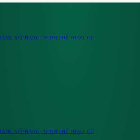
BẢNG XẾP HẠNG
·
AF
TIN THỂ THAO
·
OC
BẢNG XẾP HẠNG
·
AF
TIN THỂ THAO
·
OC