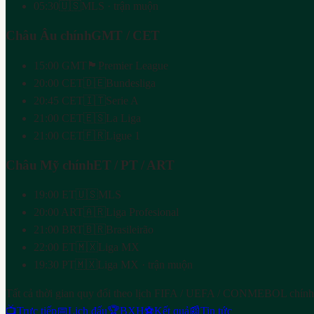
05:30
🇺🇸
MLS · trận muộn
Châu Âu chính
GMT / CET
15:00 GMT
🏴
Premier League
20:00 CET
🇩🇪
Bundesliga
20:45 CET
🇮🇹
Serie A
21:00 CET
🇪🇸
La Liga
21:00 CET
🇫🇷
Ligue 1
Châu Mỹ chính
ET / PT / ART
19:00 ET
🇺🇸
MLS
20:00 ART
🇦🇷
Liga Profesional
21:00 BRT
🇧🇷
Brasileirão
22:00 ET
🇲🇽
Liga MX
19:30 PT
🇲🇽
Liga MX · trận muộn
Tất cả thời gian quy đổi theo lịch FIFA / UEFA / CONMEBOL chính
📺
Trực tiếp
📅
Lịch đấu
🏆
BXH
⚽
Kết quả
📰
Tin tức