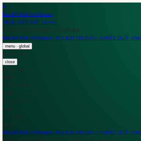
B
Bản Đồ Múi Giờ Homeo
TRỰC TIẾP THỂ THAO
VN
02:45
GMT
19:45
ET
14:45
JST
04:45
Bản Đồ Múi Giờ Homeo
·
EU
LỊCH THI ĐẤU
·
AS
KẾT QUẢ
·
AM
menu
· global
global.watch
close
VN
Hà Nội
02:45
GMT
London
19:45
ET
New York
14:45
JST
Tokyo
04:45
Bản Đồ Múi Giờ Homeo
·
EU
LỊCH THI ĐẤU
·
AS
KẾT QUẢ
·
AM
Tham chiếu lịch FIFA / UEFA / CONMEBOL chính thức.