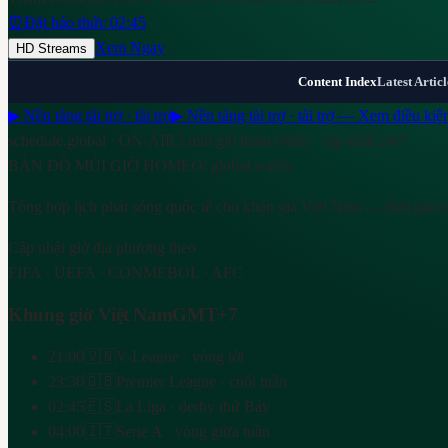
⏰
Đặt báo thức 02:45
Xem Ngay
HD Streams
Content Index
Latest Articl
▶ Nền tảng tài trợ · tài trợ
▶ Nền tảng tài trợ · tài trợ — Xem điều kiệ
schedule.global · ON-AIR
3 múi giờ tham chiếu · cập nhật 24/7
BẢN ĐỒ MÚI GIỜ HOMEO
/ global.watch
Tổng hợp lịch phát sóng quốc tế cho khán giả Việt Nam — thời gian 
Cập nhật giờ địa phương theo
FIFA · UEFA · CONMEBOL · AFC
Khung giờ Việt Nam
GMT+7
21:00
🇻🇳
V-League · vòng tới
23:30
🇬🇧
Premier League · cuối tuần
02:45
🇪🇸
La Liga · derby thứ Bảy
04:00
🇮🇹
Serie A · vòng giữa tuần