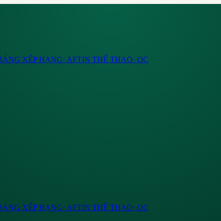
BẢNG XẾP HẠNG
·
AF
TIN THỂ THAO
·
OC
BẢNG XẾP HẠNG
·
AF
TIN THỂ THAO
·
OC