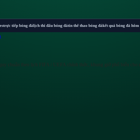
es
trực tiếp bóng đá
lịch thi đấu bóng đá
tin thể thao bóng đá
kết quả bóng đá hôm
n
quy chuẩn theo lịch FIFA / UEFA chính thức, khung giờ phổ biến cho 