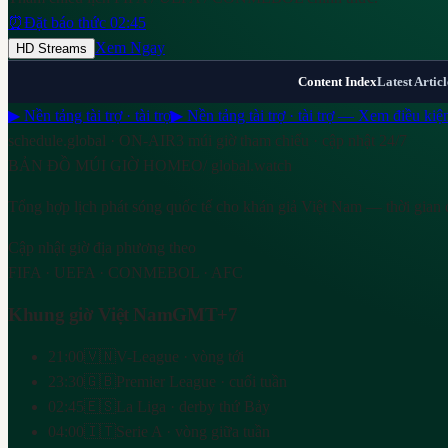
⏰
Đặt báo thức 02:45
Xem Ngay
HD Streams
Content Index
Latest Articl
▶ Nền tảng tài trợ · tài trợ
▶ Nền tảng tài trợ · tài trợ — Xem điều kiệ
schedule.global · ON-AIR
3 múi giờ tham chiếu · cập nhật 24/7
BẢN ĐỒ MÚI GIỜ HOMEO
/ global.watch
Tổng hợp lịch phát sóng quốc tế cho khán giả Việt Nam — thời gian 
Cập nhật giờ địa phương theo
FIFA · UEFA · CONMEBOL · AFC
Khung giờ Việt Nam
GMT+7
21:00
🇻🇳
V-League · vòng tới
23:30
🇬🇧
Premier League · cuối tuần
02:45
🇪🇸
La Liga · derby thứ Bảy
04:00
🇮🇹
Serie A · vòng giữa tuần