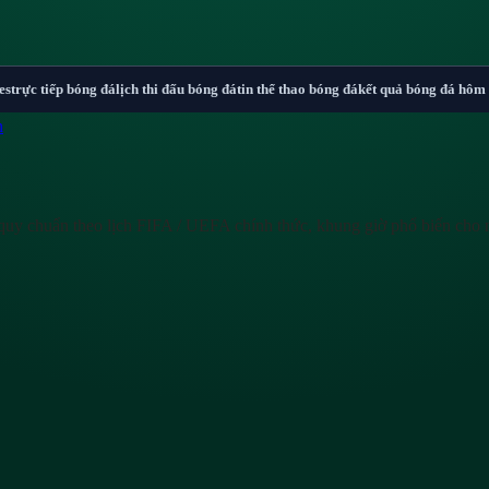
es
trực tiếp bóng đá
lịch thi đấu bóng đá
tin thể thao bóng đá
kết quả bóng đá hôm
n
quy chuẩn theo lịch FIFA / UEFA chính thức, khung giờ phổ biến cho 