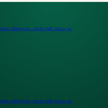
BẢNG XẾP HẠNG
·
AF
TIN THỂ THAO
·
OC
BẢNG XẾP HẠNG
·
AF
TIN THỂ THAO
·
OC