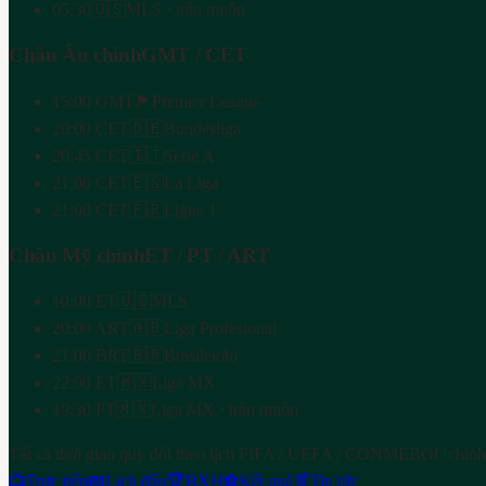
05:30
🇺🇸
MLS · trận muộn
Châu Âu chính
GMT / CET
15:00 GMT
🏴
Premier League
20:00 CET
🇩🇪
Bundesliga
20:45 CET
🇮🇹
Serie A
21:00 CET
🇪🇸
La Liga
21:00 CET
🇫🇷
Ligue 1
Châu Mỹ chính
ET / PT / ART
19:00 ET
🇺🇸
MLS
20:00 ART
🇦🇷
Liga Profesional
21:00 BRT
🇧🇷
Brasileirão
22:00 ET
🇲🇽
Liga MX
19:30 PT
🇲🇽
Liga MX · trận muộn
Tất cả thời gian quy đổi theo lịch FIFA / UEFA / CONMEBOL chính
📺
Trực tiếp
📅
Lịch đấu
🏆
BXH
⚽
Kết quả
📰
Tin tức