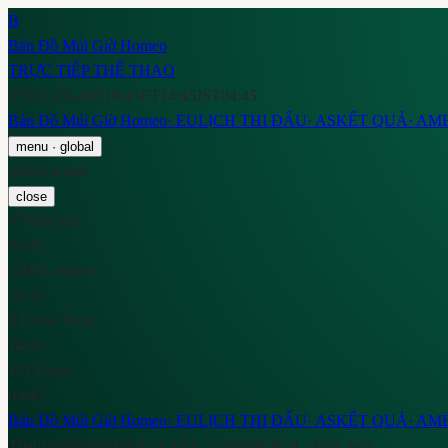
B
Bản Đồ Múi Giờ Homeo
TRỰC TIẾP THỂ THAO
VN
02:45
GMT
19:45
ET
14:45
JST
04:45
Bản Đồ Múi Giờ Homeo
·
EU
LỊCH THI ĐẤU
·
AS
KẾT QUẢ
·
AM
menu
· global
global.watch
close
VN
Hà Nội
02:45
GMT
London
19:45
ET
New York
14:45
JST
Tokyo
04:45
Bản Đồ Múi Giờ Homeo
·
EU
LỊCH THI ĐẤU
·
AS
KẾT QUẢ
·
AM
Tham chiếu lịch FIFA / UEFA / CONMEBOL chính thức.