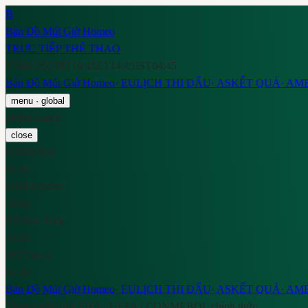
B
Bản Đồ Múi Giờ Homeo
TRỰC TIẾP THỂ THAO
VN
02:45
GMT
19:45
ET
14:45
JST
04:45
Bản Đồ Múi Giờ Homeo
·
EU
LỊCH THI ĐẤU
·
AS
KẾT QUẢ
·
AM
menu
· global
global.watch
close
VN
Hà Nội
02:45
GMT
London
19:45
ET
New York
14:45
JST
Tokyo
04:45
Bản Đồ Múi Giờ Homeo
·
EU
LỊCH THI ĐẤU
·
AS
KẾT QUẢ
·
AM
Tham chiếu lịch FIFA / UEFA / CONMEBOL chính thức.