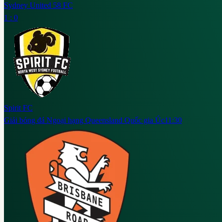
Sydney United 58 FC
1 : 0
Spirit FC
Giải bóng đá Ngoại hạng Queensland Quốc gia Úc
11:30