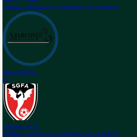
Giải Ngoại hạng bang New South Wales Quốc gia Úc
12:00
Marconi Stallions
0 : 1
St George City FA
Giải Ngoại hạng bang New South Wales Quốc gia Úc
12:00