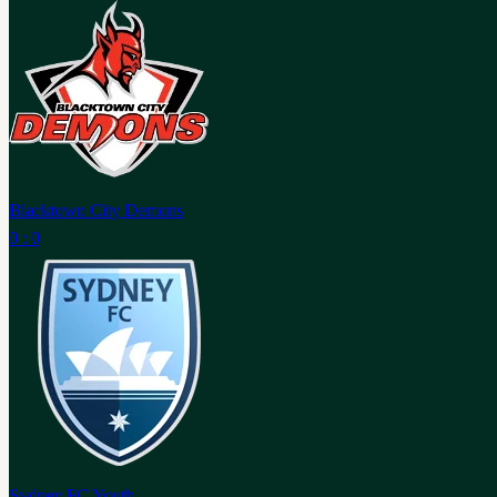
Blacktown City Demons
0 : 0
Sydney FC Youth