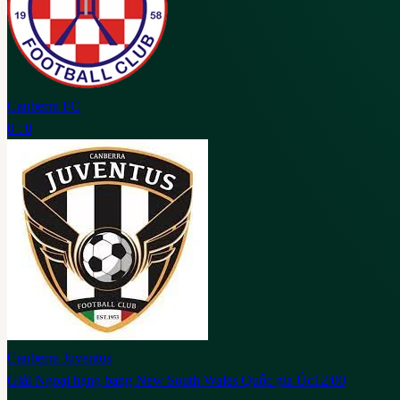
Canberra FC
0 : 0
Canberra Juventus
Giải Ngoại hạng bang New South Wales Quốc gia Úc
12:00