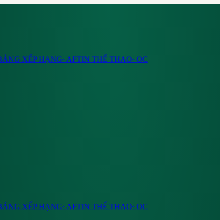
BẢNG XẾP HẠNG
·
AF
TIN THỂ THAO
·
OC
BẢNG XẾP HẠNG
·
AF
TIN THỂ THAO
·
OC