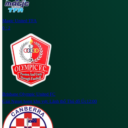
Magic United TFA
0 : 2
Brisbane Olympic United FC
Giải Ngoại hạng khu vực Lãnh thổ Thủ đô Úc
12:00