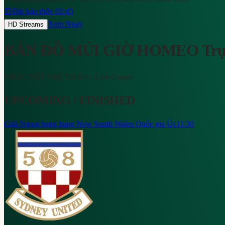
⏰
Đặt báo thức 02:45
Xem Ngay
HD Streams
BẢN ĐỒ MÚI GIỜ HOMEO
Trự
TRỰC TIẾP THỂ THAO
• Live Center
UPCOMING / FINISHED
Giải Ngoại hạng bang New South Wales Quốc gia Úc
11:30