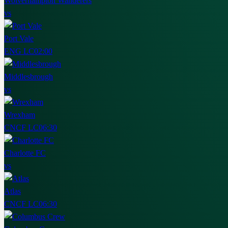
Wolverhampton Wanderers
vs
Port Vale
ENG LC
02:00
Middlesbrough
vs
Wrexham
CNCF LC
06:30
Charlotte FC
vs
Atlas
CNCF LC
06:30