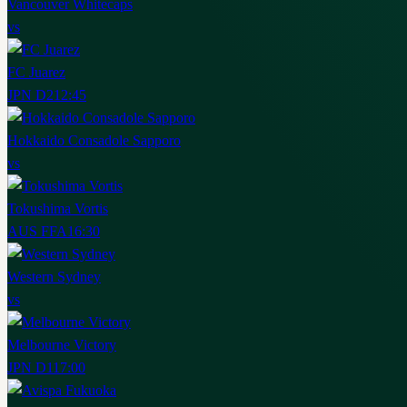
Vancouver Whitecaps
vs
FC Juarez
JPN D2
12:45
Hokkaido Consadole Sapporo
vs
Tokushima Vortis
AUS FFA
16:30
Western Sydney
vs
Melbourne Victory
JPN D1
17:00