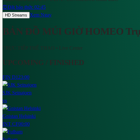
⏰
Đặt báo thức 02:45
Xem Ngay
HD Streams
BẢN ĐỒ MÚI GIỜ HOMEO
Trự
TRỰC TIẾP THỂ THAO
• Live Center
UPCOMING / FINISHED
FIN D1
23:00
SJK Seinajoen
vs
Gnistan Helsinki
INT CF
00:00
Fulham