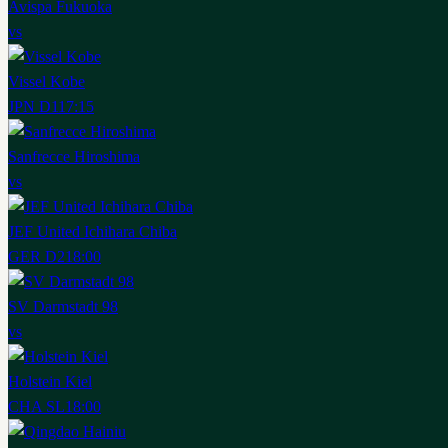
Avispa Fukuoka
vs
Vissel Kobe
JPN D1
17:15
Sanfrecce Hiroshima
vs
JEF United Ichihara Chiba
GER D2
18:00
SV Darmstadt 98
vs
Holstein Kiel
CHA SL
18:00