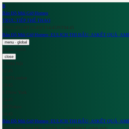
B
Bản Đồ Múi Giờ Homeo
TRỰC TIẾP THỂ THAO
VN
02:45
GMT
19:45
ET
14:45
JST
04:45
Bản Đồ Múi Giờ Homeo
·
EU
LỊCH THI ĐẤU
·
AS
KẾT QUẢ
·
AM
menu
· global
global.watch
close
VN
Hà Nội
02:45
GMT
London
19:45
ET
New York
14:45
JST
Tokyo
04:45
Bản Đồ Múi Giờ Homeo
·
EU
LỊCH THI ĐẤU
·
AS
KẾT QUẢ
·
AM
Tham chiếu lịch FIFA / UEFA / CONMEBOL chính thức.