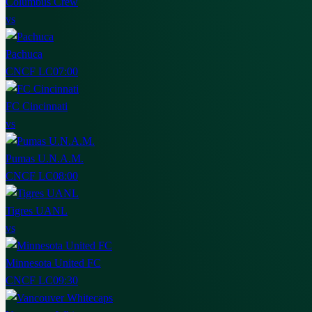
Columbus Crew
vs
Pachuca
CNCF LC
07:00
FC Cincinnati
vs
Pumas U.N.A.M.
CNCF LC
08:00
Tigres UANL
vs
Minnesota United FC
CNCF LC
09:30