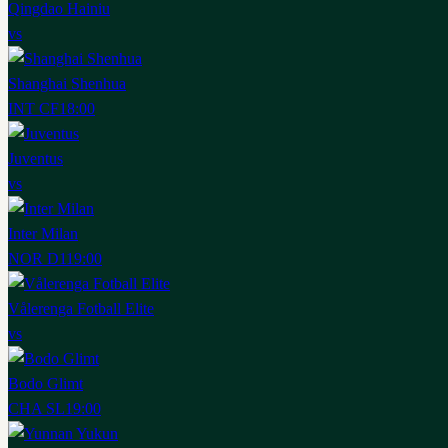
Qingdao Hainiu
vs
Shanghai Shenhua
INT CF
18:00
Juventus
vs
Inter Milan
NOR D1
19:00
Vålerenga Fotball Elite
vs
Bodo Glimt
CHA SL
19:00