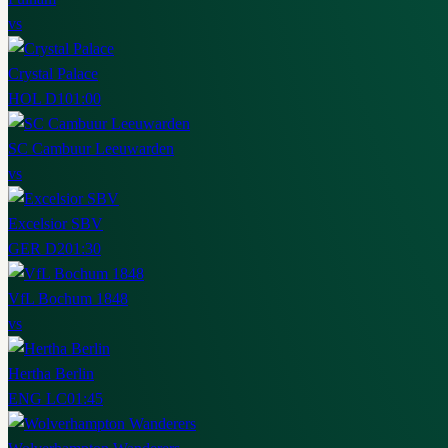
vs
Crystal Palace
HOL D1
01:00
SC Cambuur Leeuwarden
vs
Excelsior SBV
GER D2
01:30
VfL Bochum 1848
vs
Hertha Berlin
ENG LC
01:45