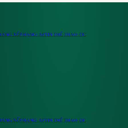
BẢNG XẾP HẠNG
·
AF
TIN THỂ THAO
·
OC
BẢNG XẾP HẠNG
·
AF
TIN THỂ THAO
·
OC