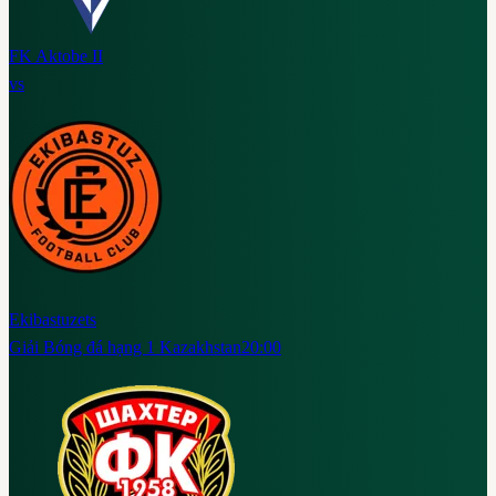
FK Aktobe II
vs
Ekibastuzets
Giải Bóng đá hạng 1 Kazakhstan
20:00