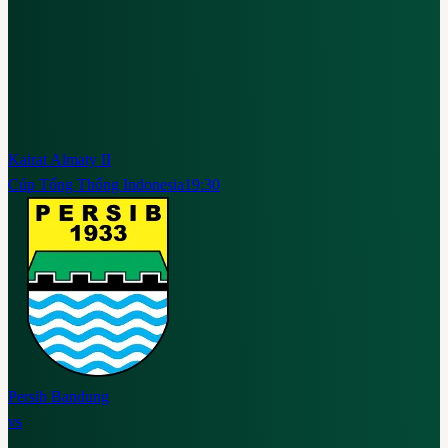
Kairat Almaty II
Cúp Tổng Thống Indonesia
19:30
Persib Bandung
vs