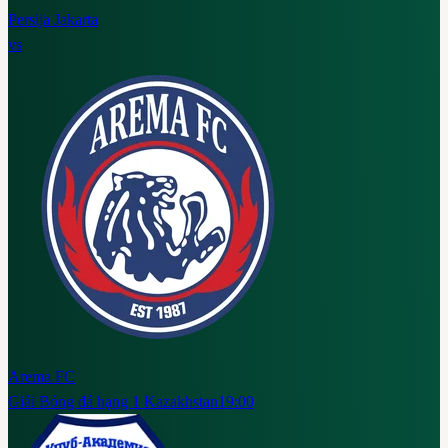
Persija Jakarta
vs
Arema FC
Giải Bóng đá hạng 1 Kazakhstan
19:00