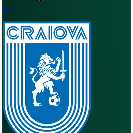
KuPs
vs