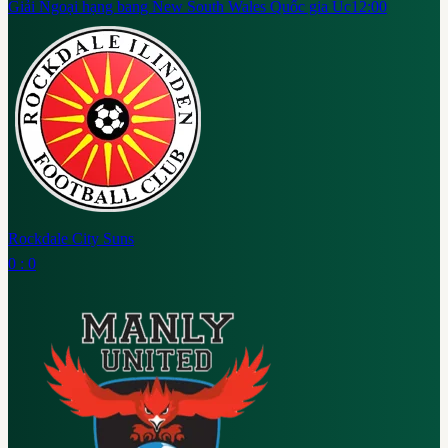
Giải Ngoại hạng bang New South Wales Quốc gia Úc
12:00
Rockdale City Suns
0 : 0