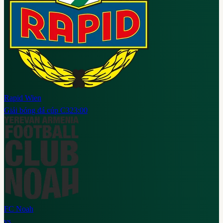
Rapid Wien
Giải bóng đá cúp C3
23:00
FC Noah
vs