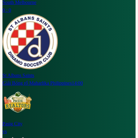
South Melbourne
0 : 0
St Albans Saints
Giải Bóng rổ Maharlika Philippines
14:00
Pasig City
vs