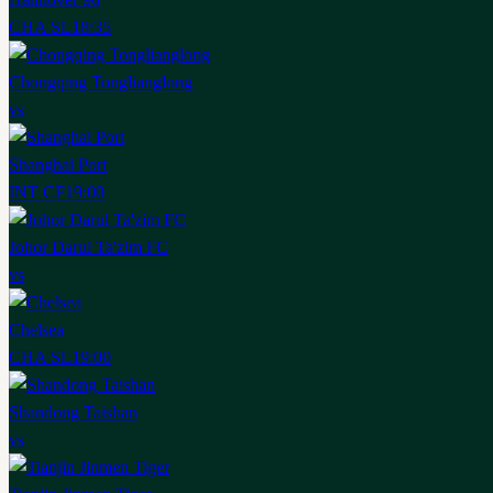
CHA SL
18:35
Chongqing Tonglianglong
vs
Shanghai Port
INT CF
19:00
Johor Darul Ta'zim FC
vs
Chelsea
CHA SL
19:00
Shandong Taishan
vs