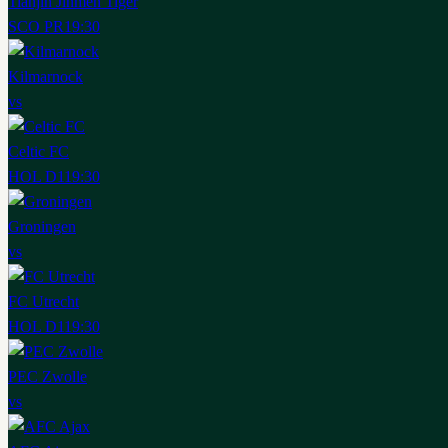
Tianjin Jinmen Tiger
SCO PR
19:30
Kilmarnock
vs
Celtic FC
HOL D1
19:30
Groningen
vs
FC Utrecht
HOL D1
19:30
PEC Zwolle
vs