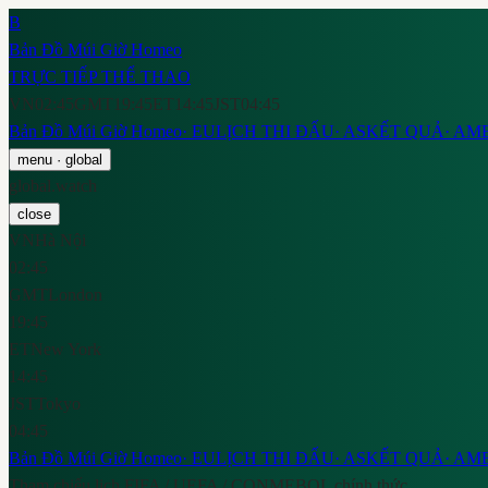
B
Bản Đồ Múi Giờ Homeo
TRỰC TIẾP THỂ THAO
VN
02:45
GMT
19:45
ET
14:45
JST
04:45
Bản Đồ Múi Giờ Homeo
·
EU
LỊCH THI ĐẤU
·
AS
KẾT QUẢ
·
AM
menu
· global
global.watch
close
VN
Hà Nội
02:45
GMT
London
19:45
ET
New York
14:45
JST
Tokyo
04:45
Bản Đồ Múi Giờ Homeo
·
EU
LỊCH THI ĐẤU
·
AS
KẾT QUẢ
·
AM
Tham chiếu lịch FIFA / UEFA / CONMEBOL chính thức.