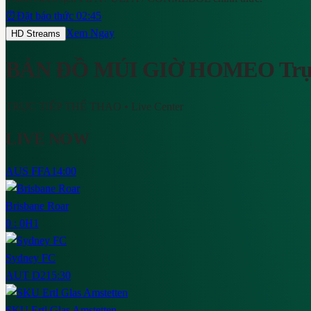
⏰
Đặt báo thức 02:45
Xem Ngay
HD Streams
BẢN ĐỒ MÚI GIỜ HOMEO
Trự
TRỰC TIẾP THỂ THAO
• Live Center
LIVE NOW
AUS FFA
14:00
Brisbane Roar
0 : 0
H1
Sydney FC
AUT D2
15:30
SKU Ertl Glas Amstetten