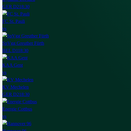
GER D2
18:30
FC St. Pauli
vs
SpVgg Greuther Fürth
BEL D1
18:30
KAA Gent
vs
KV Mechelen
GER D2
18:30
Energie Cottbus
vs
Hannover 96