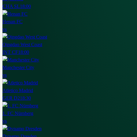
CHA SL
18:00
Henan FC
vs
Qingdao West Coast
INT CF
18:00
Manchester City
vs
Atletico Madrid
GER D2
18:30
1. FC Nürnberg
vs
Dynamo Dresden