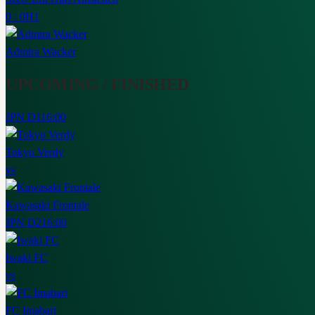
0 : 0
H1
Admira Wacker
UPCOMING / FINISHED
JPN D1
16:00
Tokyo Verdy
vs
Kawasaki Frontale
JPN D2
16:00
Iwaki FC
vs
FC Imabari