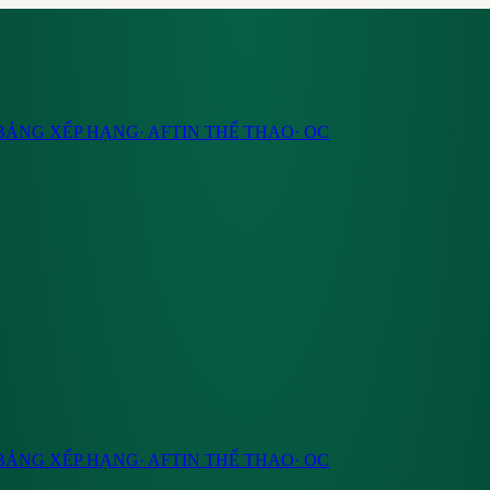
BẢNG XẾP HẠNG
·
AF
TIN THỂ THAO
·
OC
BẢNG XẾP HẠNG
·
AF
TIN THỂ THAO
·
OC