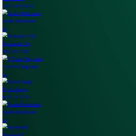
AUS FFA
16:40
South Melbourne
vs
Fremantle City
JPN D1
17:00
V-Varen Nagasaki
vs
Kyoto Sanga
HOL D1
17:15
Sparta Rotterdam
vs
Feyenoord