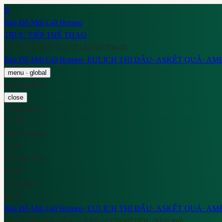
B
Bản Đồ Múi Giờ Homeo
TRỰC TIẾP THỂ THAO
VN
02:45
GMT
19:45
ET
14:45
JST
04:45
Bản Đồ Múi Giờ Homeo
·
EU
LỊCH THI ĐẤU
·
AS
KẾT QUẢ
·
AM
menu
· global
global.watch
close
VN
Hà Nội
02:45
GMT
London
19:45
ET
New York
14:45
JST
Tokyo
04:45
Bản Đồ Múi Giờ Homeo
·
EU
LỊCH THI ĐẤU
·
AS
KẾT QUẢ
·
AM
Tham chiếu lịch FIFA / UEFA / CONMEBOL chính thức.