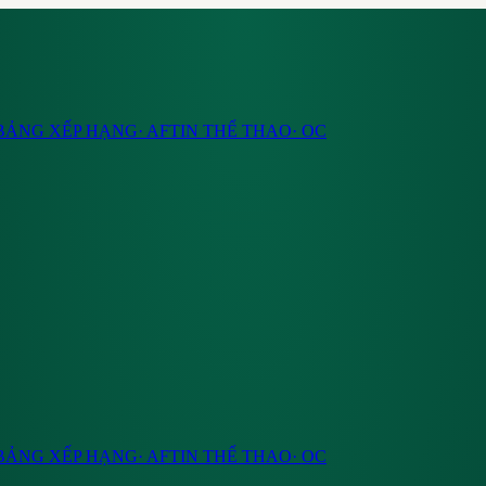
BẢNG XẾP HẠNG
·
AF
TIN THỂ THAO
·
OC
BẢNG XẾP HẠNG
·
AF
TIN THỂ THAO
·
OC