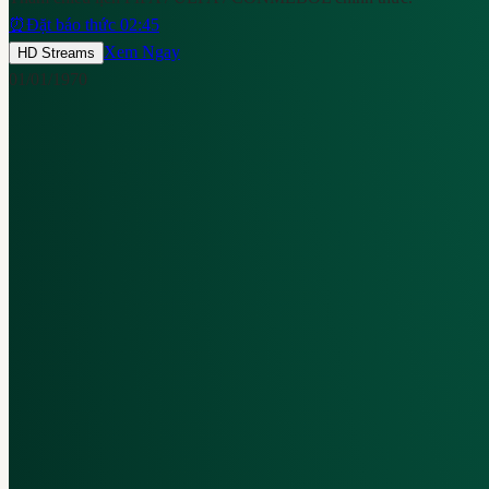
⏰
Đặt báo thức 02:45
Xem Ngay
HD Streams
01/01/1970