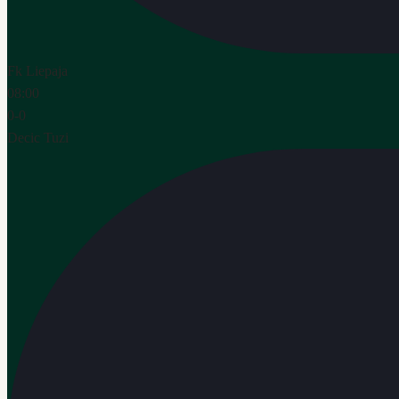
Fk Liepaja
08:00
0
-
0
Decic Tuzi