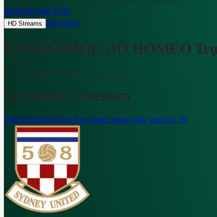
⏰
Đặt báo thức 02:45
Xem Ngay
HD Streams
BẢN ĐỒ MÚI GIỜ HOMEO
Trự
TRỰC TIẾP THỂ THAO
• Live Center
UPCOMING / FINISHED
Giải Ngoại hạng bang New South Wales Quốc gia Úc
11:30