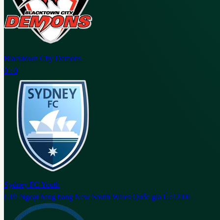
Blacktown City Demons
0 : 0
Sydney FC Youth
Giải Ngoại hạng bang New South Wales Quốc gia Úc
12:00