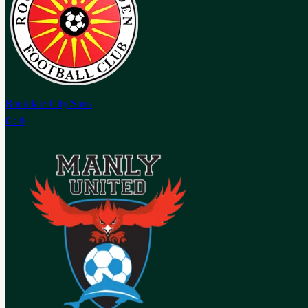
Rockdale City Suns
0 : 0