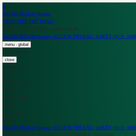
B
Bản Đồ Múi Giờ Homeo
TRỰC TIẾP THỂ THAO
VN
02:45
GMT
19:45
ET
14:45
JST
04:45
Bản Đồ Múi Giờ Homeo
·
EU
LỊCH THI ĐẤU
·
AS
KẾT QUẢ
·
AM
menu
· global
global.watch
close
VN
Hà Nội
02:45
GMT
London
19:45
ET
New York
14:45
JST
Tokyo
04:45
Bản Đồ Múi Giờ Homeo
·
EU
LỊCH THI ĐẤU
·
AS
KẾT QUẢ
·
AM
Tham chiếu lịch FIFA / UEFA / CONMEBOL chính thức.