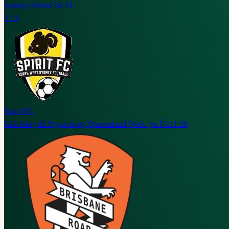
Sydney United 58 FC
1 : 0
Spirit FC
Giải bóng đá Ngoại hạng Queensland Quốc gia Úc
11:30