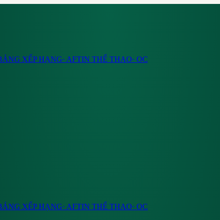
BẢNG XẾP HẠNG
·
AF
TIN THỂ THAO
·
OC
BẢNG XẾP HẠNG
·
AF
TIN THỂ THAO
·
OC