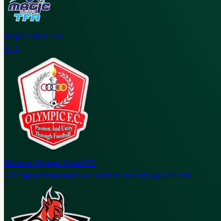
Magic United TFA
0 : 2
Brisbane Olympic United FC
Giải Ngoại hạng bang New South Wales Quốc gia Úc
12:00