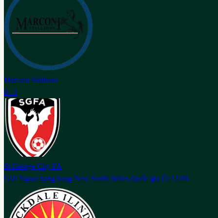
Marconi Stallions
0 : 1
St George City FA
Giải Ngoại hạng bang New South Wales Quốc gia Úc
12:00