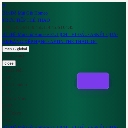
B
Bản Đồ Múi Giờ Homeo
TRỰC TIẾP THỂ THAO
VN
02:45
GMT
19:45
ET
14:45
JST
04:45
Bản Đồ Múi Giờ Homeo
·
EU
LỊCH THI ĐẤU
·
AS
KẾT QUẢ
·
AM
BẢNG XẾP HẠNG
·
AF
TIN THỂ THAO
·
OC
menu
· global
global.watch
close
VN
Hà Nội
02:45
GMT
London
19:45
ET
New York
14:45
JST
Tokyo
04:45
Bản Đồ Múi Giờ Homeo
·
EU
LỊCH THI ĐẤU
·
AS
KẾT QUẢ
·