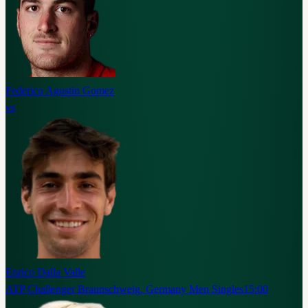
Federico Agustin Gomez
vs
Enrico Dalla Valle
ATP Challenger Braunschweig, Germany Men Singles
15:00