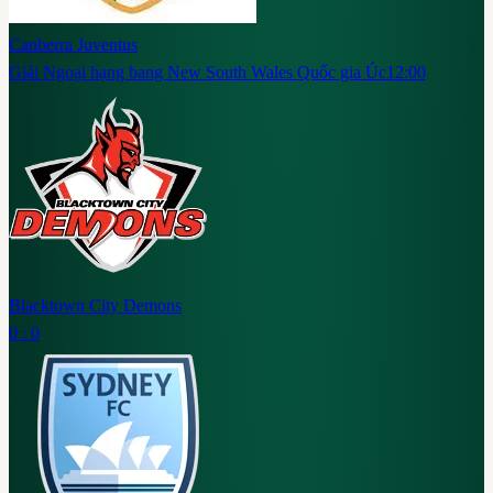
Canberra Juventus
Giải Ngoại hạng bang New South Wales Quốc gia Úc
12:00
Blacktown City Demons
0 : 0