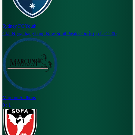
Sydney FC Youth
Giải Ngoại hạng bang New South Wales Quốc gia Úc
12:00
Marconi Stallions
0 : 1