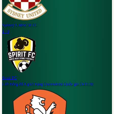
Sydney United 58 FC
1 : 0
Spirit FC
Giải bóng đá Ngoại hạng Queensland Quốc gia Úc
11:30