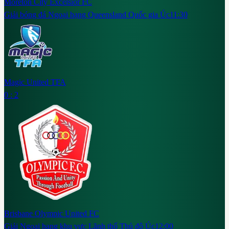
Moreton City Excelsior FC
Giải bóng đá Ngoại hạng Queensland Quốc gia Úc
11:30
Magic United TFA
0 : 2
Brisbane Olympic United FC
Giải Ngoại hạng khu vực Lãnh thổ Thủ đô Úc
12:00