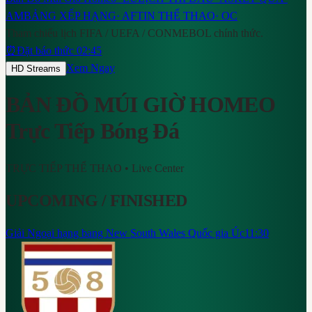
AM
BẢNG XẾP HẠNG
·
AF
TIN THỂ THAO
·
OC
Tham chiếu lịch FIFA / UEFA / CONMEBOL chính thức.
⏰
Đặt báo thức 02:45
Xem Ngay
HD Streams
BẢN ĐỒ MÚI GIỜ HOMEO
Trực Tiếp Bóng Đá
TRỰC TIẾP THỂ THAO
• Live Center
UPCOMING / FINISHED
Giải Ngoại hạng bang New South Wales Quốc gia Úc
11:30