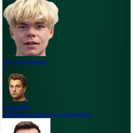
Diego Dedura-Palomero
vs
Clement Tabur
ATP Challenger Trieste, Italy Men Singles
15:00