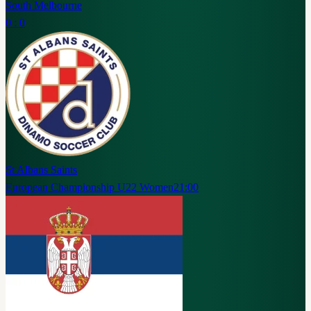
South Melbourne
0 : 0
St Albans Saints
European Championship U22 Women
21:00