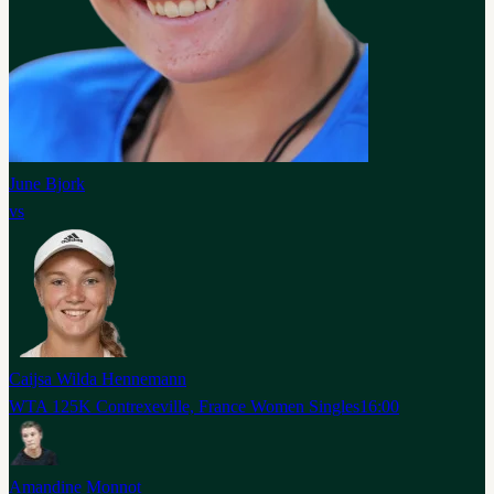
June Bjork
vs
Caijsa Wilda Hennemann
WTA 125K Contrexeville, France Women Singles
16:00
Amandine Monnot