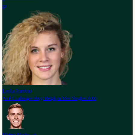
vs
Leolia Jeanjean
ATP Challenger Huy, Belgium Men Singles
16:00
Matteo Martineau