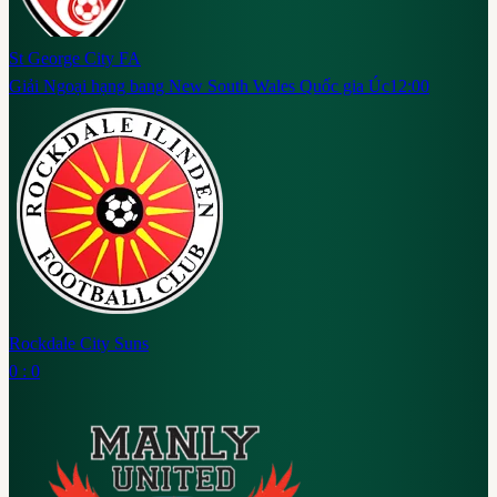
St George City FA
Giải Ngoại hạng bang New South Wales Quốc gia Úc
12:00
Rockdale City Suns
0 : 0