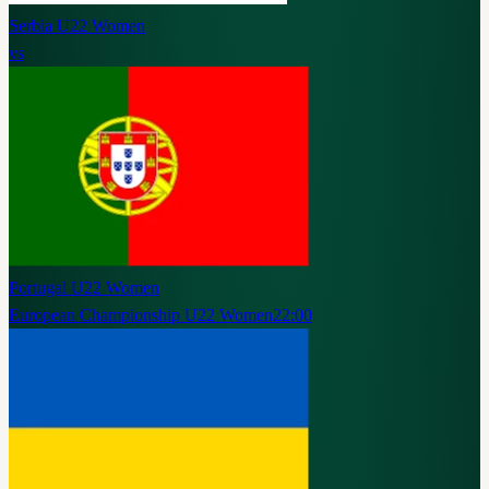
Serbia U22 Women
vs
Portugal U22 Women
European Championship U22 Women
22:00