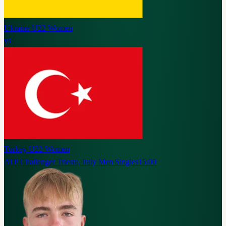
Ukraine U22 Women
vs
Turkey U22 Women
ATP Challenger Trieste, Italy Men Singles
15:00