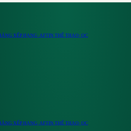
BẢNG XẾP HẠNG
·
AF
TIN THỂ THAO
·
OC
BẢNG XẾP HẠNG
·
AF
TIN THỂ THAO
·
OC