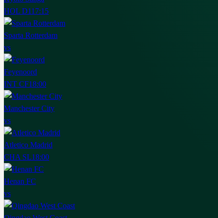
HOL D1
17:15
Sparta Rotterdam
vs
Feyenoord
INT CF
18:00
Manchester City
vs
Atletico Madrid
CHA SL
18:00
Henan FC
vs
Qingdao West Coast