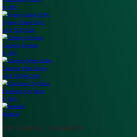
0 : 0
H1
Sydney United 58 FC
AUS CGP
12:00
Canberra Juventus
0 : 0
H1
Canberra White Eagles
AUS NNSW
12:00
Charleston City Blues
0 : 0
H1
Maitland
UPCOMING / FINISHED