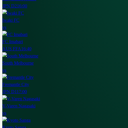
JPN D2
16:00
Iwaki FC
vs
FC Imabari
AUS FFA
16:40
South Melbourne
vs
Fremantle City
JPN D1
17:00
V-Varen Nagasaki
vs
Kyoto Sanga