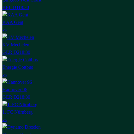
BEL D1
18:30
KAA Gent
vs
KV Mechelen
GER D2
18:30
Energie Cottbus
vs
Hannover 96
GER D2
18:30
1. FC Nürnberg
vs