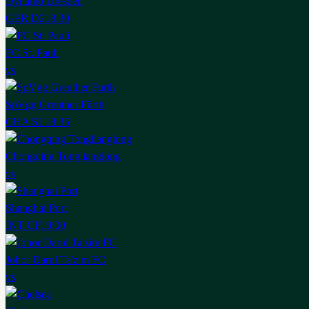
Dynamo Dresden
GER D2
18:30
FC St. Pauli
vs
SpVgg Greuther Fürth
CHA SL
18:35
Chongqing Tonglianglong
vs
Shanghai Port
INT CF
19:00
Johor Darul Ta'zim FC
vs