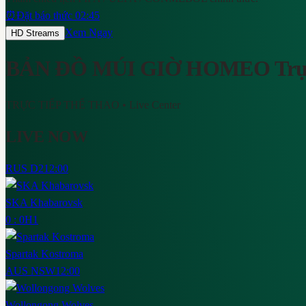
⏰
Đặt báo thức 02:45
Xem Ngay
HD Streams
BẢN ĐỒ MÚI GIỜ HOMEO
Trự
TRỰC TIẾP THỂ THAO
• Live Center
LIVE NOW
RUS D2
12:00
SKA Khabarovsk
0 : 0
H1
Spartak Kostroma
AUS NSW
12:00
Wollongong Wolves