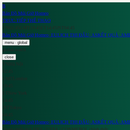
B
Bản Đồ Múi Giờ Homeo
TRỰC TIẾP THỂ THAO
VN
02:45
GMT
19:45
ET
14:45
JST
04:45
Bản Đồ Múi Giờ Homeo
·
EU
LỊCH THI ĐẤU
·
AS
KẾT QUẢ
·
AM
menu
· global
global.watch
close
VN
Hà Nội
02:45
GMT
London
19:45
ET
New York
14:45
JST
Tokyo
04:45
Bản Đồ Múi Giờ Homeo
·
EU
LỊCH THI ĐẤU
·
AS
KẾT QUẢ
·
AM
Tham chiếu lịch FIFA / UEFA / CONMEBOL chính thức.