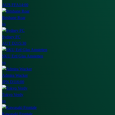
AUS FFA
14:00
Brisbane Roar
vs
Sydney FC
AUT D2
15:30
SKU Ertl Glas Amstetten
vs
Admira Wacker
JPN D1
16:00
Tokyo Verdy
vs
Kawasaki Frontale